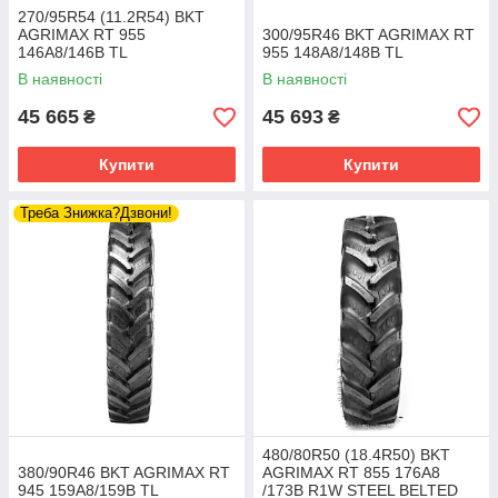
270/95R54 (11.2R54) BKT
AGRIMAX RT 955
300/95R46 BKT AGRIMAX RT
146A8/146B TL
955 148A8/148B TL
В наявності
В наявності
45 665
45 693
₴
₴
Купити
Купити
Треба Знижка?Дзвони!
480/80R50 (18.4R50) BKT
380/90R46 BKT AGRIMAX RT
AGRIMAX RT 855 176A8
945 159A8/159B TL
/173B R1W STEEL BELTED