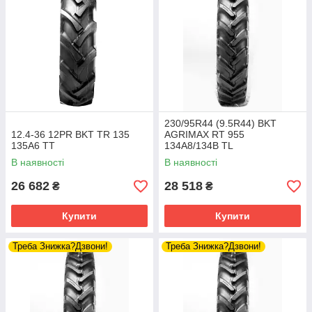
230/95R44 (9.5R44) BKT
12.4-36 12PR BKT TR 135
AGRIMAX RT 955
135A6 TT
134A8/134B TL
В наявності
В наявності
26 682
28 518
₴
₴
Купити
Купити
Треба Знижка?Дзвони!
Треба Знижка?Дзвони!