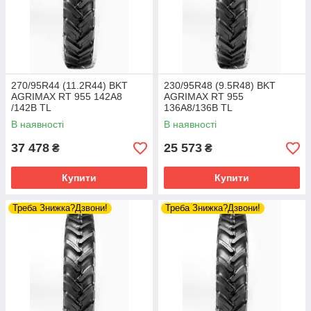
270/95R44 (11.2R44) BKT
230/95R48 (9.5R48) BKT
AGRIMAX RT 955 142A8
AGRIMAX RT 955
/142B TL
136A8/136B TL
В наявності
В наявності
37 478
25 573
₴
₴
Купити
Купити
Треба Знижка?Дзвони!
Треба Знижка?Дзвони!