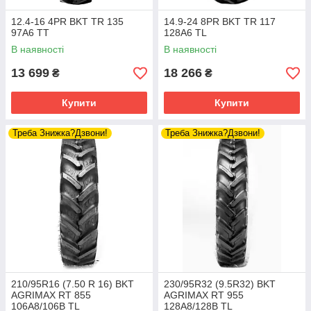
12.4-16 4PR BKT TR 135
14.9-24 8PR BKT TR 117
97A6 TT
128A6 TL
В наявності
В наявності
13 699
18 266
₴
₴
Купити
Купити
Треба Знижка?Дзвони!
Треба Знижка?Дзвони!
210/95R16 (7.50 R 16) BKT
230/95R32 (9.5R32) BKT
AGRIMAX RT 855
AGRIMAX RT 955
106A8/106B TL
128A8/128B TL