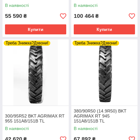
TL
В наявності
В наявності
55 590
100 464
₴
₴
Купити
Купити
Треба Знижка?Дзвони!
Треба Знижка?Дзвони!
380/90R50 (14.9R50) BKT
300/95R52 BKT AGRIMAX RT
AGRIMAX RT 945
955 151A8/151B TL
151A8/151B TL
В наявності
В наявності
42 620
67 892
₴
₴