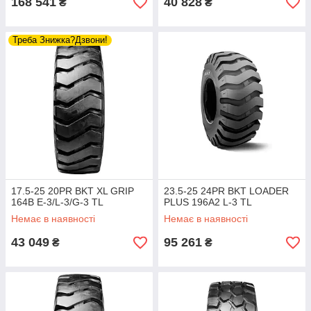
168 541
40 828
₴
₴
Треба Знижка?Дзвони!
17.5-25 20PR BKT XL GRIP
23.5-25 24PR BKT LOADER
164B E-3/L-3/G-3 TL
PLUS 196A2 L-3 TL
Немає в наявності
Немає в наявності
43 049
95 261
₴
₴