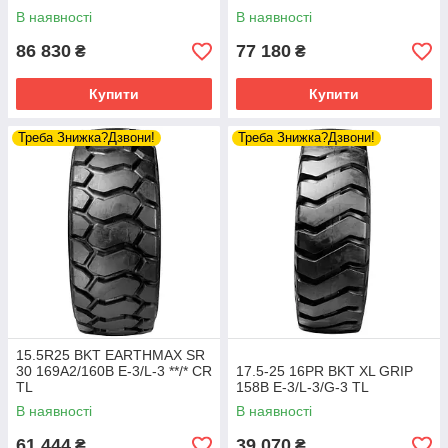
В наявності
В наявності
86 830
77 180
₴
₴
Купити
Купити
Треба Знижка?Дзвони!
Треба Знижка?Дзвони!
15.5R25 BKT EARTHMAX SR
30 169A2/160B E-3/L-3 **/* CR
17.5-25 16PR BKT XL GRIP
TL
158B E-3/L-3/G-3 TL
В наявності
В наявності
61 444
39 070
₴
₴