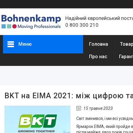
Надійний європейський пост
0 800 300 210
Меню
Головна
Товар
Про нас
Гаран
BKT на EIMA 2021: між цифрою та
15 травня 2023
Світ змінився, і ми всі усві
Ярмарок EIMA, який пройде в
після майже двох років соціа