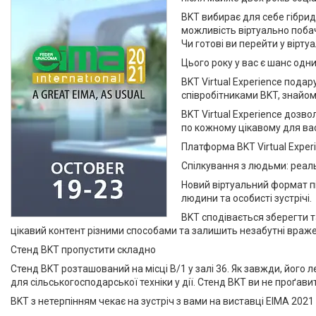
BKT вибирає для себе гібридн
можливість віртуально поба
Чи готові ви перейти у вірту
Цього року у вас є шанс одни
BKT Virtual Experience пода
співробітниками BKT, знайом
BKT Virtual Experience дозво
по кожному цікавому для ва
Платформа BKT Virtual Exper
Спілкування з людьми: реаль
Новий віртуальний формат пі
людини та особисті зустрічі.
BKT сподівається зберегти т
цікавий контент різними способами та залишить незабутні враж
Стенд BKT пропустити складно
Стенд BKT розташований на місці B/1 у залі 36. Як завжди, його
для сільськогосподарської техніки у дії. Стенд BKT ви не проґавит
BKT з нетерпінням чекає на зустріч з вами на виставці EIMA 202