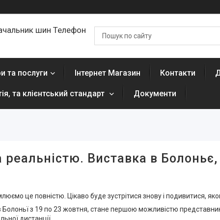
ачальник шин Телефон
и та послуги
Інтернет Магазин
Контакти
Д
тія, та клієнтський стандарт
Документи
 реальністю. Виставка в Болоньє, 
домлюємо це повністю. Цікаво буде зустрітися знову і подивитися, яко
 Болоньї з 19 по 23 жовтня, стане першою можливістю представник
льної дистанції.