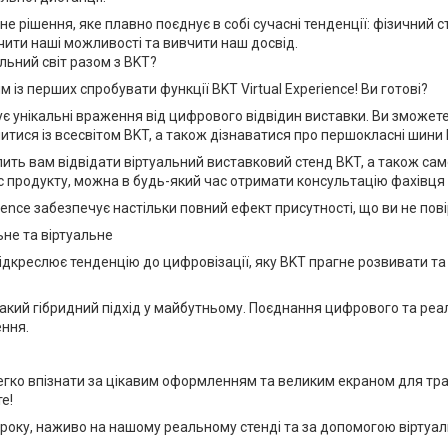
е рішення, яке плавно поєднує в собі сучасні тенденції: фізичний с
чити наші можливості та вивчити наш досвід.
альний світ разом з BKT?
м із перших спробувати функції BKT Virtual Experience! Ви готові?
рує унікальні враження від цифрового відвідин виставки. Ви зможет
итися із всесвітом BKT, а також дізнаватися про першокласні шини 
лить вам відвідати віртуальний виставковий стенд BKT, а також само
с продукту, можна в будь-який час отримати консультацію фахівця 
ience забезпечує настільки повний ефект присутності, що ви не пов
не та віртуальне
дкреслює тенденцію до цифровізації, яку BKT прагне розвивати та
акий гібридний підхід у майбутньому. Поєднання цифрового та реал
ення.
 легко впізнати за цікавим оформленням та великим екраном для тр
е!
1 року, наживо на нашому реальному стенді та за допомогою віртуаль