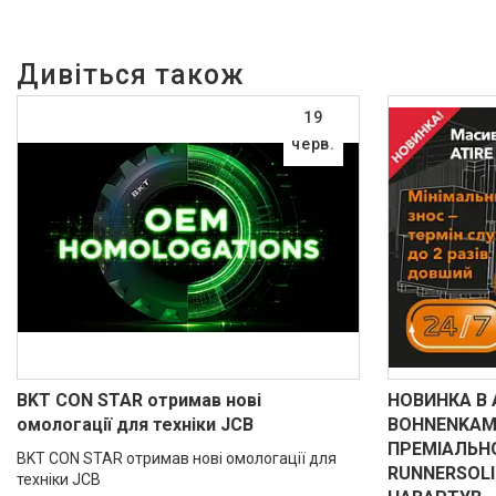
19
черв.
BKT CON STAR отримав нові
НОВИНКА В
омологації для техніки JCB
BOHNENKAM
ПРЕМІАЛЬНО
BKT CON STAR отримав нові омологації для
RUNNERSOL
техніки JCB