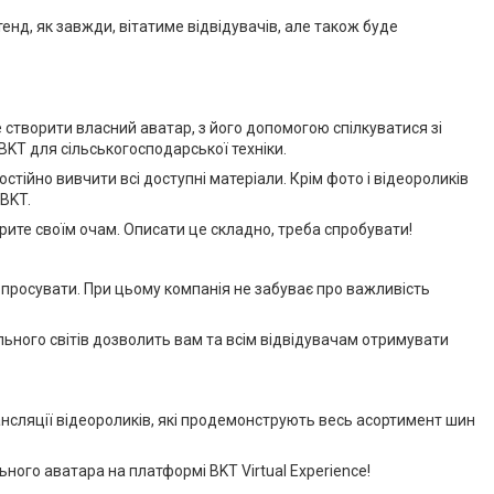
тенд, як завжди, вітатиме відвідувачів, але також буде
е створити власний аватар, з його допомогою спілкуватися зі
BKT для сільськогосподарської техніки.
стійно вивчити всі доступні матеріали. Крім фото і відеороликів
BKT.
ірите своїм очам. Описати це складно, треба спробувати!
 просувати. При цьому компанія не забуває про важливість
ьного світів дозволить вам та всім відвідувачам отримувати
ансляції відеороликів, які продемонструють весь асортимент шин
ного аватара на платформі BKT Virtual Experience!