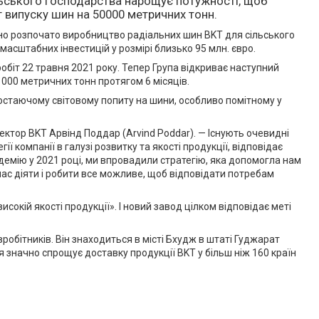
ільського господарства нарощує потужності, щоб
г випуску шин на 50000 метричних тонн.
ійно розпочато виробництво радіальних шин BKT для сільського
асштабних інвестицій у розмірі близько 95 млн. євро.
обіт 22 травня 2021 року. Тепер Група відкриває наступний
0 000 метричних тонн протягом 6 місяців.
остаючому світовому попиту на шини, особливо помітному у
ектор BKT Арвінд Поддар (Arvind Poddar). — Існують очевидні
 компанії в галузі розвитку та якості продукції, відповідає
ндемію у 2021 році, ми впровадили стратегію, яка допомогла нам
час діяти і робити все можливе, щоб відповідати потребам
исокій якості продукції». І новий завод цілком відповідає меті
обітників. Він знаходиться в місті Бхудж в штаті Гуджарат
ня значно спрощує доставку продукції BKT у більш ніж 160 країн