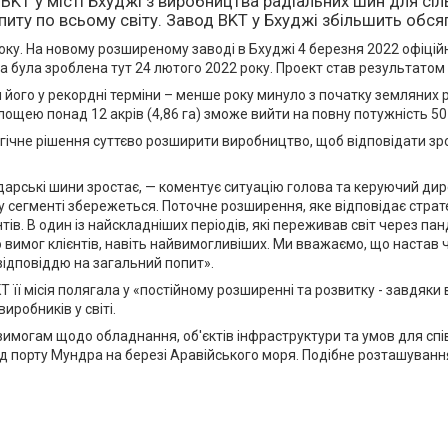
BKT у місті Бхуджі з виробництва радіальних шин для с
иту по всьому світу. Завод BKT у Бхуджі збільшить обся
 року. На новому розширеному заводі в Бхуджі 4 березня 2022 офіц
 була зроблена тут 24 лютого 2022 року. Проект став результатом м
 його у рекордні терміни – менше року минуло з початку земляних р
 площею понад 12 акрів (4,86 га) зможе вийти на повну потужність 5
гічне рішення суттєво розширити виробництво, щоб відповідати зр
дарські шини зростає, — коментує ситуацію голова та керуючий дир
 сегменті збережеться. Поточне розширення, яке відповідає стратегії
ів. В один із найскладніших періодів, які переживав світ через па
 вимог клієнтів, навіть найвимогливіших. Ми вважаємо, що настав 
відповіддю на загальний попит».
 її місія полягала у «постійному розширенні та розвитку - завдяки в
иробників у світі.
имогам щодо обладнання, об'єктів інфраструктури та умов для співр
 від порту Мундра на березі Аравійського моря. Подібне розташуван