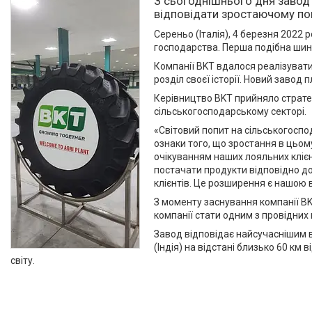
З сьогоднішнього дня завод 
відповідати зростаючому поп
Сереньо (Італія), 4 березня 2022
господарства. Перша подібна шина
Компанії BKT вдалося реалізувати
розділ своєї історії. Новий завод
Керівництво BKT прийняло страте
сільськогосподарському секторі.
«Світовий попит на сільськогоспо
ознаки того, що зростання в цьому
очікуванням наших лояльних клієнт
постачати продукти відповідно до
клієнтів. Це розширення є нашою 
З моменту заснування компанії BKT
компанії стати одним з провідних в
Завод відповідає найсучаснішим в
(Індія) на відстані близько 60 км
світу.