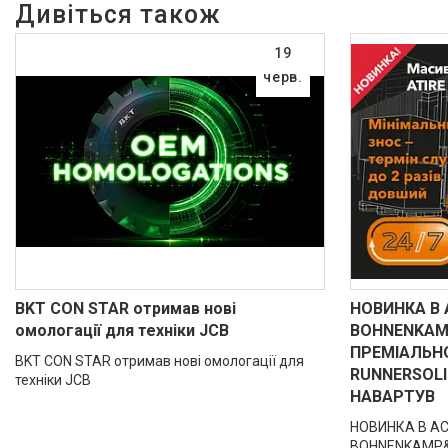
19
черв.
BKT CON STAR отримав нові
НОВИНКА В
омологації для техніки JCB
BOHNENKAM
ПРЕМІАЛЬНО
BKT CON STAR отримав нові омологації для
RUNNERSOL
техніки JCB
НАВАРТУВ
НОВИНКА В АС
BOHNENKAMP&n