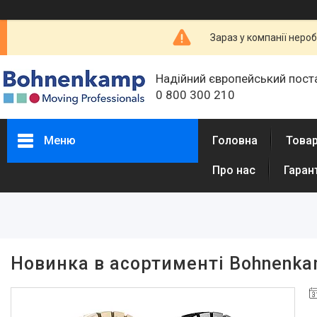
Зараз у компанії неро
Надійний європейський пост
0 800 300 210
Меню
Головна
Товар
Про нас
Гаран
Новинка в асортименті Bohnenk