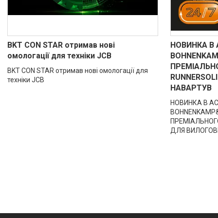
BKT CON STAR отримав нові
НОВИНКА В
омологації для техніки JCB
BOHNENKAM
ПРЕМІАЛЬНО
BKT CON STAR отримав нові омологації для
RUNNERSOL
техніки JCB
НАВАРТУВ
НОВИНКА В АС
BOHNENKAMP&n
ПРЕМІАЛЬНОГО
ДЛЯ ВИЛОГОВ