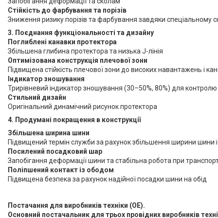
Запобігання деформації та сколам
Стійкість до фарбування та порізів
Зниження ризику порізів та фарбування завдяки спеціальному ск
3. Поєднання функціональності та дизайну
Поглиблені канавки протектора
Збільшена глибина протектора та низька J-лінія
Оптимізована конструкція
плечової зони
Підвищена стійкість плечової зони до високих навантажень і кан
Індикатор зношування
Трирівневий індикатор зношування (30–50%, 80%) для контролю
Стильний дизайн
Оригінальний динамічний рисунок протектора
4. Продумані покращення в конструкції
Збільшена ширина шини
Підвищений термін служби за рахунок збільшення ширини шини 
Посилений посадковий шар
Запобігання деформації шини та стабільна робота при транспор
Поліпшений контакт із ободом
Підвищена безпека за рахунок надійної посадки шини на обід
Постачання для виробників техніки (OE).
Основний постачальник для трьох провідних виробників технік