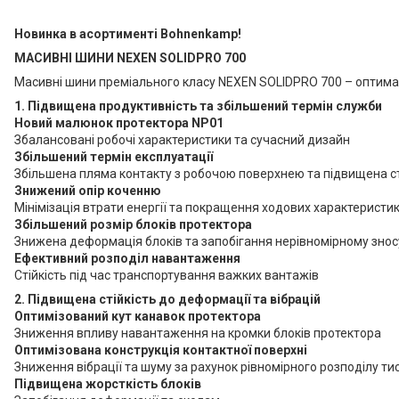
Нов
инка в асортименті Bohnenkamp!
МАСИВНІ ШИНИ NEXEN SOLIDPRO 700
Масивні шини преміального класу NEXEN SOLIDPRO 700 – оптимал
1. Підвищена продуктивність та збільшений термін служби
Новий малюнок протектора NP01
Збалансовані робочі характеристики та сучасний дизайн
Збільшени
й термін експлуатації
Збільшена пляма контакту з робочою поверхнею та підвищена сті
Знижений опір коченню
Мінімізація втрати енергії та покращення ходових характеристик
Збільшений розмір блоків протектора
Знижена деформація блоків та запобігання нерівномірному знос
Ефективний розподіл навантаження
Стійкість під час транспортування важких вантажів
2. Підвищена стійкість до деформації та вібрацій
Оптимізований кут канавок протектора
Зниження впливу навантаження на кромки блоків протектора
Оптимізована конструкція контактної поверхні
Зниження вібрації та шуму за рахунок рівномірного розподілу 
Підвищена жорсткість блоків