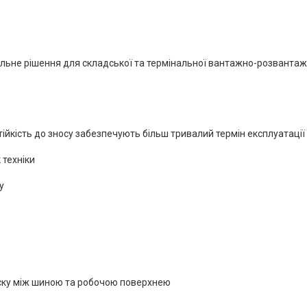
ьне рішення для складської та термінальної вантажно-розвантажу
йкість до зносу забезпечують більш тривалий термін експлуатації
 техніки
у
тиску між шиною та робочою поверхнею