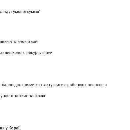
ладу гумової суміші"
авки в плечовій зоні
 залишкового ресурсу шини
і відповідно плями контакту шини з робочою поверхнею
туванні важких вантажів
и у Кореї.