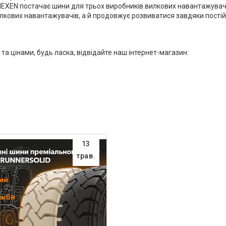
EN постачає шини для трьох виробників вилкових навантажувачів (D
 вилкових навантажувачів, а й продовжує розвиватися завдяки пост
 цінами, будь ласка, відвідайте наш інтернет-магазин:
13
трав.