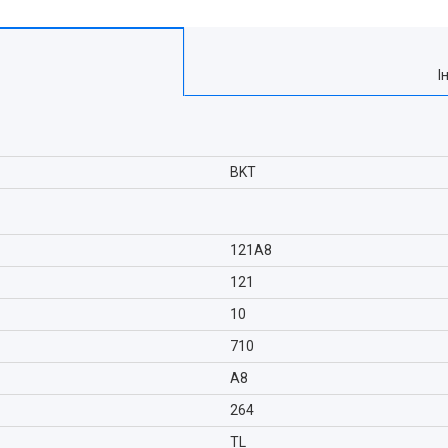
І
BKT
121A8
121
10
710
A8
264
TL