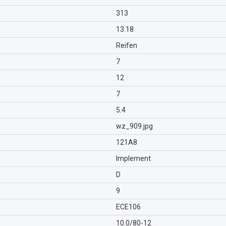
313
13.18
Reifen
7
12
7
5.4
wz_909.jpg
121A8
Implement
D
9
ECE106
10.0/80-12