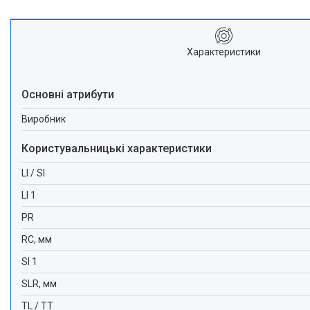
Характеристики
Основні атрибути
Виробник
Користувальницькі характеристики
LI / SI
LI 1
PR
RC, мм
SI 1
SLR, мм
TL / TT