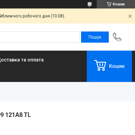
Кошик
айближчого робочого дня (10.08).
оставка та оплата
Кошик
09 121A8 TL