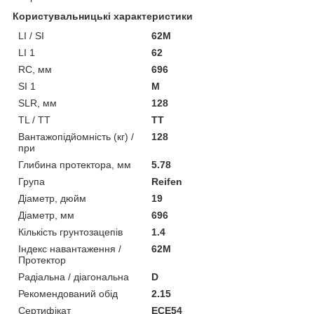
Користувальницькі характеристики
LI / SI
62M
LI 1
62
RC, мм
696
SI 1
M
SLR, мм
128
TL / TT
TT
Вантажопідйомність (кг) /
128
при
Глибина протектора, мм
5.78
Група
Reifen
Діаметр, дюйм
19
Діаметр, мм
696
Кількість грунтозацепів
1.4
Індекс навантаження /
62M
Протектор
Радіальна / діагональна
D
Рекомендований обід
2.15
Сертифікат
ECE54