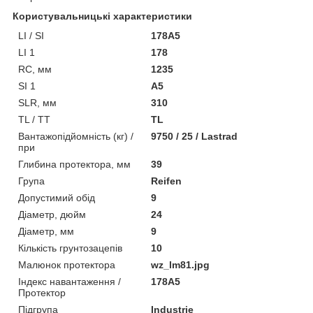
Користувальницькі характеристики
LI / SI
178A5
LI 1
178
RC, мм
1235
SI 1
A5
SLR, мм
310
TL / TT
TL
Вантажопідйомність (кг) /
9750 / 25 / Lastrad
при
Глибина протектора, мм
39
Група
Reifen
Допустимий обід
9
Діаметр, дюйм
24
Діаметр, мм
9
Кількість грунтозацепів
10
Малюнок протектора
wz_lm81.jpg
Індекс навантаження /
178A5
Протектор
Підгрупа
Industrie