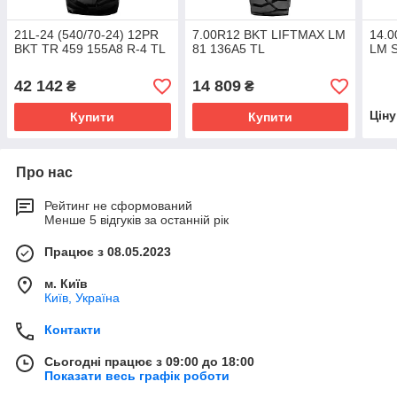
21L-24 (540/70-24) 12PR
7.00R12 BKT LIFTMAX LM
14.
BKT TR 459 155A8 R-4 TL
81 136A5 TL
LM 
42 142
14 809
₴
₴
Цін
Купити
Купити
Про нас
Рейтинг не сформований
Менше 5 відгуків за останній рік
Працює з 08.05.2023
м. Київ
Київ, Україна
Контакти
Сьогодні працює з 09:00 до 18:00
Показати весь графік роботи