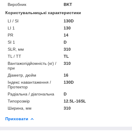
Виробник
BKT
Користувальницькі характеристики
LI / SI
130D
LI 1
130
PR
14
SI 1
D
SLR, мм
310
TL / TT
TL
Вантажопідйомність (кг) /
310
при
Діаметр, дюйм
16
Індекс навантаження /
130D
Протектор
Радіальна / діагональна
D
Типорозмір
12.5L-16SL
Ширина, мм
310
Приховати