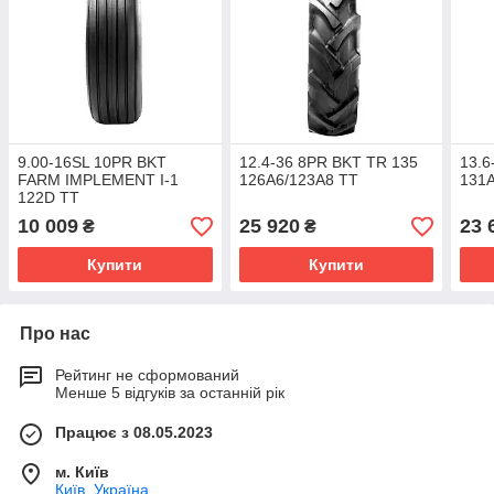
9.00-16SL 10PR BKT
12.4-36 8PR BKT TR 135
13.6
FARM IMPLEMENT I-1
126A6/123A8 TT
131
122D TT
10 009
25 920
23 
₴
₴
Купити
Купити
Про нас
Рейтинг не сформований
Менше 5 відгуків за останній рік
Працює з 08.05.2023
м. Київ
Київ, Україна