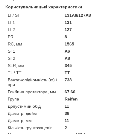
Користувальницькі характеристики
LI / SI
131A6/127A8
LI 1
131
LI 2
127
PR
8
RC, мм
1565
SI 1
A6
SI 2
A8
SLR, мм
345
TL / TT
TT
Вантажопідйомність (кг) /
738
при
Глибина протектора, мм
67.66
Група
Reifen
Допустимий обід
11
Діаметр, дюйм
38
Діаметр, мм
11
Кількість грунтозацепів
2