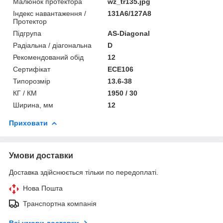
Малюнок протектора
wz_tr135.jpg
Індекс навантаження /
131A6/127A8
Протектор
Підгрупа
AS-Diagonal
Радіальна / діагональна
D
Рекомендований обід
12
Сертифікат
ECE106
Типорозмір
13.6-38
КГ / КМ
1950 / 30
Ширина, мм
12
Приховати
Умови доставки
Доставка здійснюється тільки по передоплаті.
Нова Пошта
Транспортна компанія
Всі умови доставки