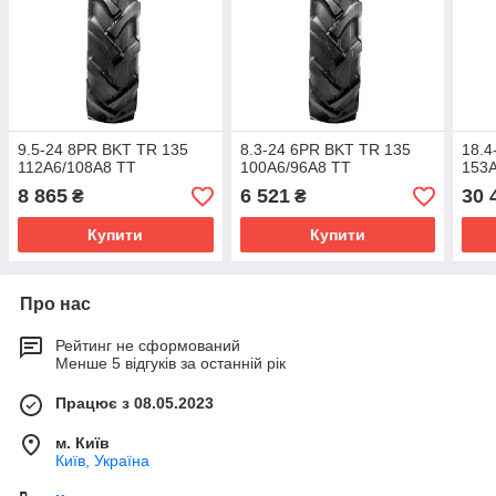
9.5-24 8PR BKT TR 135
8.3-24 6PR BKT TR 135
18.4
112A6/108A8 TT
100A6/96A8 TT
153
8 865
6 521
30 
₴
₴
Купити
Купити
Про нас
Рейтинг не сформований
Менше 5 відгуків за останній рік
Працює з 08.05.2023
м. Київ
Київ, Україна