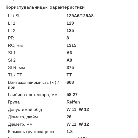
Користувальницькі характеристики
LI / SI
129A6/125A8
LI 1
129
LI 2
125
PR
8
RC, мм
1315
SI 1
A6
SI 2
A8
SLR, мм
375
TL / TT
TT
Вантажопідйомність (кг) /
608
при
Глибина протектора, мм
58.27
Група
Reifen
Допустимий обід
W 11, W 12
Діаметр, дюйм
26
Діаметр, мм
W 11, W 12
Кількість грунтозацепів
1.8