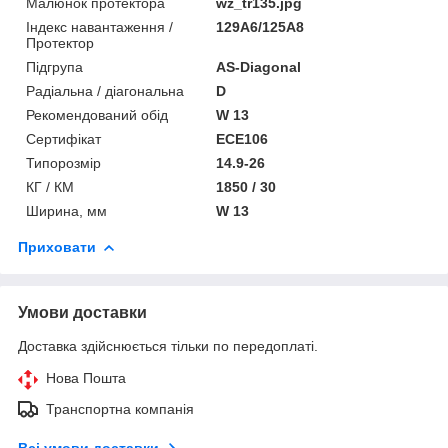
Малюнок протектора
wz_tr135.jpg
Індекс навантаження /
129A6/125A8
Протектор
Підгрупа
AS-Diagonal
Радіальна / діагональна
D
Рекомендований обід
W 13
Сертифікат
ECE106
Типорозмір
14.9-26
КГ / КМ
1850 / 30
Ширина, мм
W 13
Приховати
Умови доставки
Доставка здійснюється тільки по передоплаті.
Нова Пошта
Транспортна компанія
Всі умови доставки