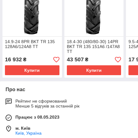
14.9-24 8PR BKT TR 135
18.4-30 (480/80-30) 14PR
9.5-
128A6/124A8 TT
BKT TR 135 151A6 /147A8
125
TT
16 932
43 507
17 
₴
₴
Купити
Купити
Про нас
Рейтинг не сформований
Менше 5 відгуків за останній рік
Працює з 08.05.2023
м. Київ
Київ, Україна