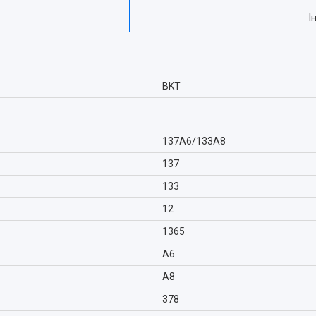
І
BKT
137A6/133A8
137
133
12
1365
A6
A8
378