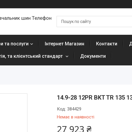
ачальник шин Телефон
и та послуги
Інтернет Магазин
Контакти
Д
тія, та клієнтський стандарт
Документи
14.9-28 12PR BKT TR 135 
Код:
384429
Немає в наявності
27 923 ₴