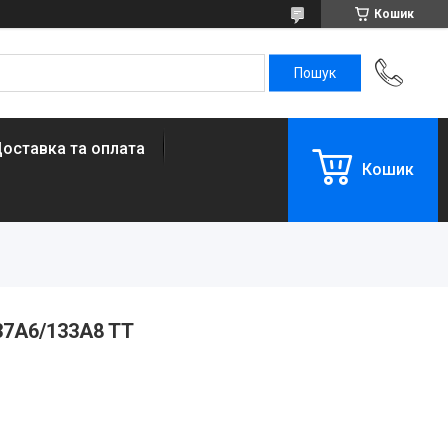
Кошик
оставка та оплата
Кошик
137A6/133A8 TT