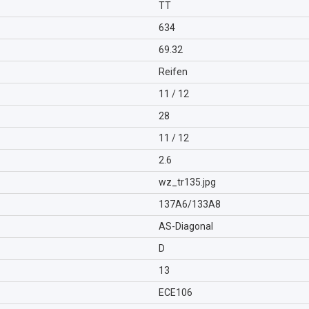
TT
634
69.32
Reifen
11 / 12
28
11 / 12
2.6
wz_tr135.jpg
137A6/133A8
AS-Diagonal
D
13
ECE106