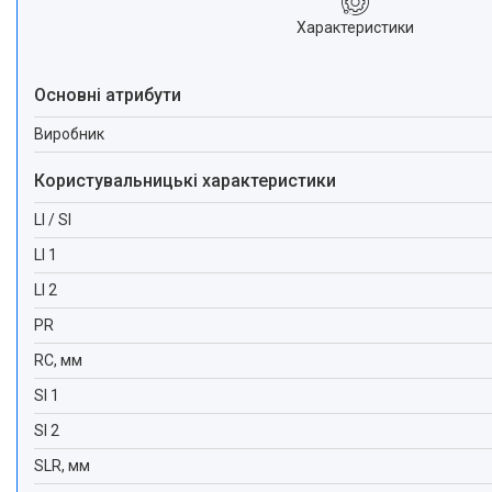
Характеристики
Основні атрибути
Виробник
Користувальницькі характеристики
LI / SI
LI 1
LI 2
PR
RC, мм
SI 1
SI 2
SLR, мм