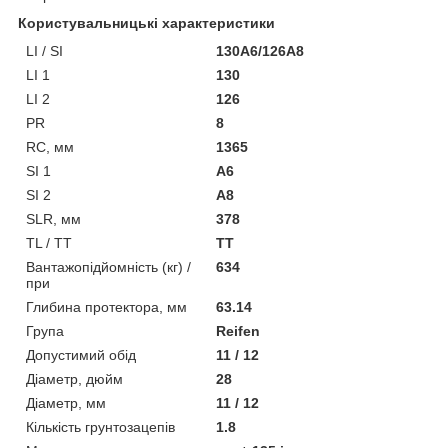
Користувальницькі характеристики
LI / SI
130A6/126A8
LI 1
130
LI 2
126
PR
8
RC, мм
1365
SI 1
A6
SI 2
A8
SLR, мм
378
TL / TT
TT
Вантажопідйомність (кг) /
634
при
Глибина протектора, мм
63.14
Група
Reifen
Допустимий обід
11 / 12
Діаметр, дюйм
28
Діаметр, мм
11 / 12
Кількість грунтозацепів
1.8