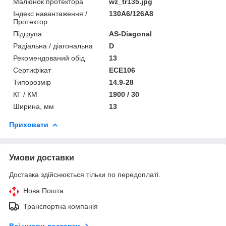
Малюнок протектора
wz_tr135.jpg
Індекс навантаження /
130A6/126A8
Протектор
Підгрупа
AS-Diagonal
Радіальна / діагональна
D
Рекомендований обід
13
Сертифікат
ECE106
Типорозмір
14.9-28
КГ / КМ
1900 / 30
Ширина, мм
13
Приховати
Умови доставки
Доставка здійснюється тільки по передоплаті.
Нова Пошта
Транспортна компанія
Всі умови доставки