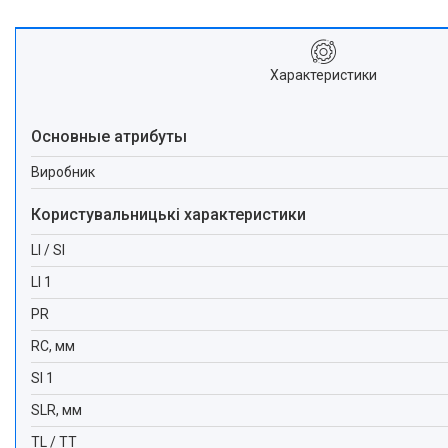
Характеристики
Основные атрибуты
Виробник
Користувальницькі характеристики
LI / SI
LI 1
PR
RC, мм
SI 1
SLR, мм
TL / TT