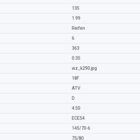
135
1.99
Reifen
6
363
0.35
wz_k290.jpg
18F
ATV
D
4.50
ECE54
145/70-6
75/80