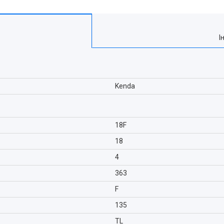
І
Kenda
18F
18
4
363
F
135
TL