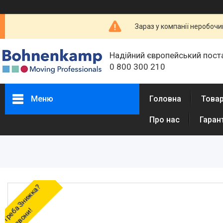
Зараз у компанії неробочи
Надійний європейський пост
0 800 300 210
Меню
Головна
Товар
Про нас
Гаран
Т
р
е
а
З
н
и
ж
к
а
?
Д
з
в
о
н
и
б
!