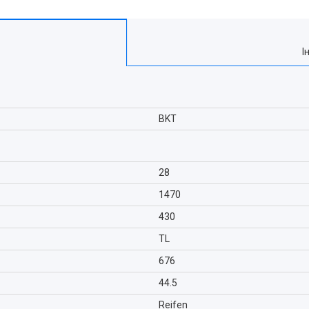
І
BKT
28
1470
430
TL
676
44.5
Reifen