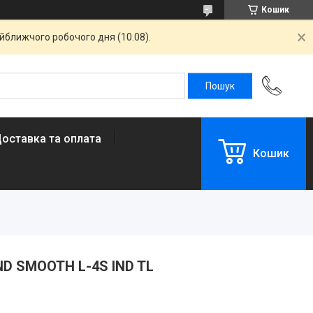
Кошик
айближчого робочого дня (10.08).
оставка та оплата
Кошик
IND SMOOTH L-4S IND TL