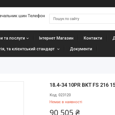
ачальник шин Телефон
и та послуги
Інтернет Магазин
Контакти
Д
тія, та клієнтський стандарт
Документи
18.4-34 10PR BKT FS 216 
Код:
023120
Немає в наявності
90 505 ₴