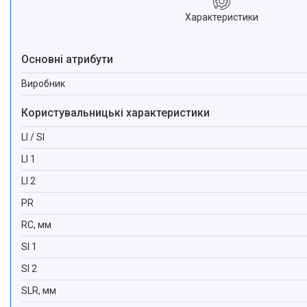
Характеристики
Основні атрибути
Виробник
Користувальницькі характеристики
LI / SI
LI 1
LI 2
PR
RC, мм
SI 1
SI 2
SLR, мм