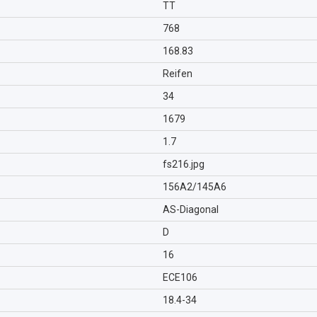
TT
768
168.83
Reifen
34
1679
1.7
fs216.jpg
156A2/145A6
AS-Diagonal
D
16
ECE106
18.4-34