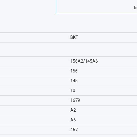
І
BKT
156A2/145A6
156
145
10
1679
A2
A6
467