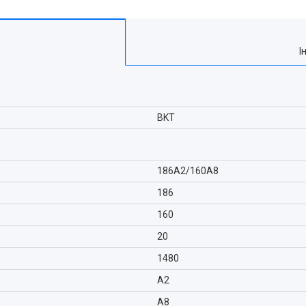
І
BKT
186A2/160A8
186
160
20
1480
A2
A8