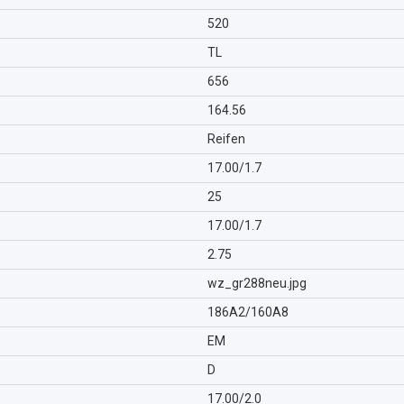
520
TL
656
164.56
Reifen
17.00/1.7
25
17.00/1.7
2.75
wz_gr288neu.jpg
186A2/160A8
EM
D
17.00/2.0