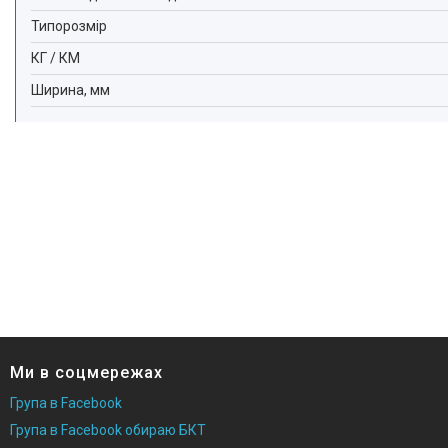
Типорозмір
КГ / КМ
Ширина, мм
Ми в соцмережах
Група в Facebook
Група в Facebook обираю БКТ