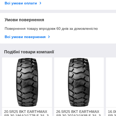
Всі умови оплати
Умови повернення
Повернення товару впродовж 60 днів за домовленістю
Всі умови повернення
Подібні товари компанії
20.5R25 BKT EARTHMAX
26.5R25 BKT EARTHMAX
16.
SR 30 186A2/177B E-3/L-3
SR 30 202A2/193B E-3/L-3
SR 