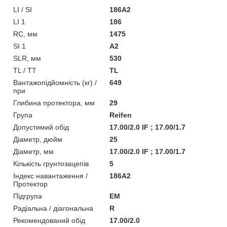
LI / SI
186A2
LI 1
186
RC, мм
1475
SI 1
A2
SLR, мм
530
TL / TT
TL
Вантажопідйомність (кг) /
649
при
Глибина протектора, мм
29
Група
Reifen
Допустимий обід
17.00/2.0 IF ; 17.00/1.7
Діаметр, дюйм
25
Діаметр, мм
17.00/2.0 IF ; 17.00/1.7
Кількість грунтозацепів
5
Індекс навантаження /
186A2
Протектор
Підгрупа
EM
Радіальна / діагональна
R
Рекомендований обід
17.00/2.0