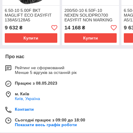
6.50-10 5.00F BKT
200/50-10 6.50F-10
6.50
MAGLIFT ECO EASYFIT
NEXEN SOLIDPRO700
MAG
138A5/128A5
EASYFIT NON MARKING
A5/
139A5/130A5
9 632
14 168
9 6
₴
₴
Купити
Купити
Про нас
Рейтинг не сформований
Менше 5 відгуків за останній рік
Працює з 08.05.2023
м. Київ
Київ, Україна
Контакти
Сьогодні працює з 09:00 до 18:00
Показати весь графік роботи