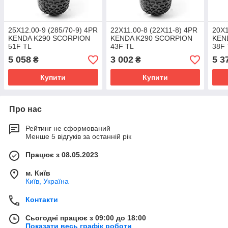
25X12.00-9 (285/70-9) 4PR
22X11.00-8 (22X11-8) 4PR
20X1
KENDA K290 SCORPION
KENDA K290 SCORPION
KEN
51F TL
43F TL
38F 
5 058
3 002
5 3
₴
₴
Купити
Купити
Про нас
Рейтинг не сформований
Менше 5 відгуків за останній рік
Працює з 08.05.2023
м. Київ
Київ, Україна
Контакти
Сьогодні працює з 09:00 до 18:00
Показати весь графік роботи