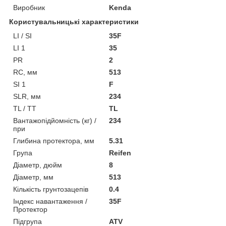
Виробник
Kenda
Користувальницькі характеристики
LI / SI
35F
LI 1
35
PR
2
RC, мм
513
SI 1
F
SLR, мм
234
TL / TT
TL
Вантажопідйомність (кг) /
234
при
Глибина протектора, мм
5.31
Група
Reifen
Діаметр, дюйм
8
Діаметр, мм
513
Кількість грунтозацепів
0.4
Індекс навантаження /
35F
Протектор
Підгрупа
ATV