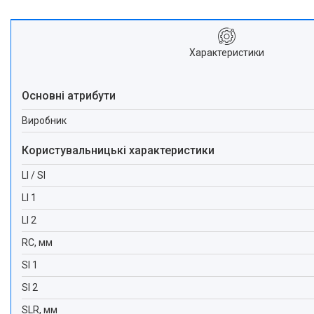
Характеристики
Основні атрибути
Виробник
Користувальницькі характеристики
LI / SI
LI 1
LI 2
RC, мм
SI 1
SI 2
SLR, мм