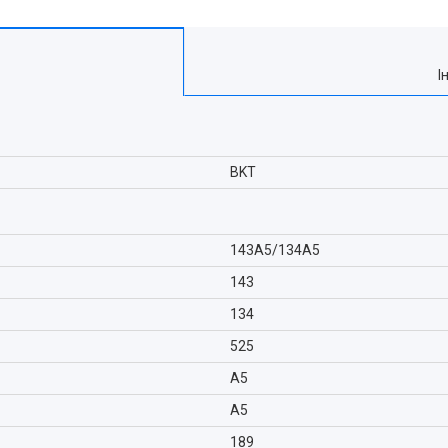
І
BKT
143A5/134A5
143
134
525
A5
A5
189