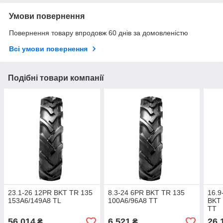
Умови повернення
Повернення товару впродовж 60 днів за домовленістю
Всі умови повернення
Подібні товари компанії
23.1-26 12PR BKT TR 135
8.3-24 6PR BKT TR 135
16.9
153A6/149A8 TL
100A6/96A8 TT
BKT 
TT
56 014
6 521
26 
₴
₴