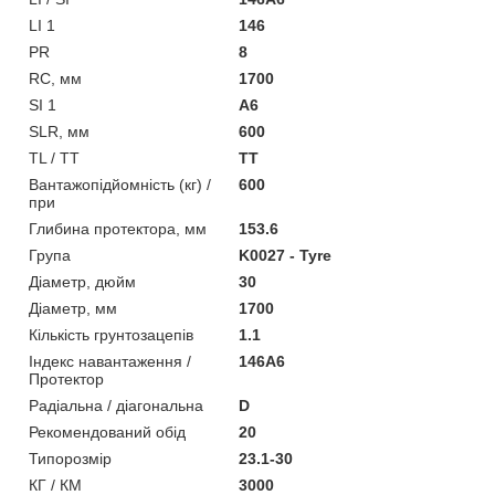
LI 1
146
PR
8
RC, мм
1700
SI 1
A6
SLR, мм
600
TL / TT
TT
Вантажопідйомність (кг) /
600
при
Глибина протектора, мм
153.6
Група
K0027 - Tyre
Діаметр, дюйм
30
Діаметр, мм
1700
Кількість грунтозацепів
1.1
Індекс навантаження /
146A6
Протектор
Радіальна / діагональна
D
Рекомендований обід
20
Типорозмір
23.1-30
КГ / КМ
3000