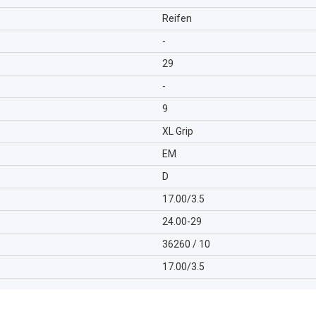
Reifen
-
29
-
9
XL Grip
EM
D
17.00/3.5
24.00-29
36260 / 10
17.00/3.5