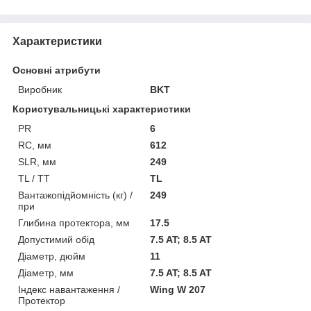
Характеристики
Основні атрибути
Виробник
BKT
Користувальницькі характеристики
PR
6
RC, мм
612
SLR, мм
249
TL / TT
TL
Вантажопідйомність (кг) /
249
при
Глибина протектора, мм
17.5
Допустимий обід
7.5 AT; 8.5 AT
Діаметр, дюйм
11
Діаметр, мм
7.5 AT; 8.5 AT
Індекс навантаження /
Wing W 207
Протектор