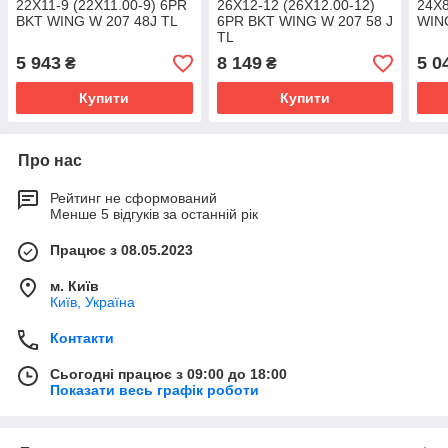
22X11-9 (22X11.00-9) 6PR
26X12-12 (26X12.00-12)
24X8
BKT WING W 207 48J TL
6PR BKT WING W 207 58 J
WIN
TL
5 943
8 149
5 0
₴
₴
Купити
Купити
Про нас
Рейтинг не сформований
Менше 5 відгуків за останній рік
Працює з 08.05.2023
м. Київ
Київ, Україна
Контакти
Сьогодні працює з 09:00 до 18:00
Показати весь графік роботи