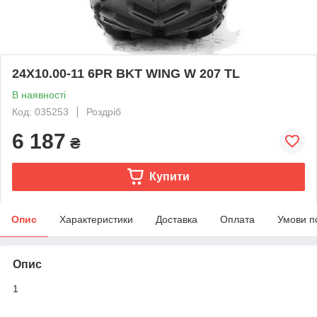
24X10.00-11 6PR BKT WING W 207 TL
В наявності
Код: 035253
Роздріб
6 187
₴
Купити
Опис
Характеристики
Доставка
Оплата
Умови п
Опис
1