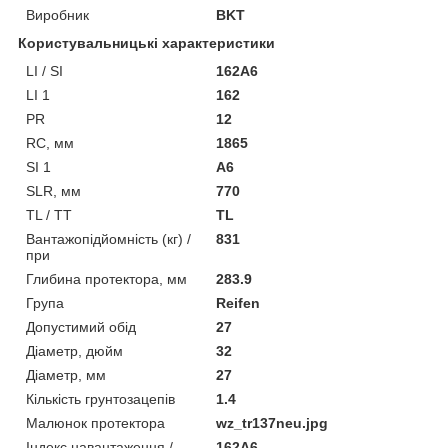
Виробник
BKT
Користувальницькі характеристики
LI / SI
162A6
LI 1
162
PR
12
RC, мм
1865
SI 1
A6
SLR, мм
770
TL / TT
TL
Вантажопідйомність (кг) /
831
при
Глибина протектора, мм
283.9
Група
Reifen
Допустимий обід
27
Діаметр, дюйм
32
Діаметр, мм
27
Кількість грунтозацепів
1.4
Малюнок протектора
wz_tr137neu.jpg
Індекс навантаження /
162A6