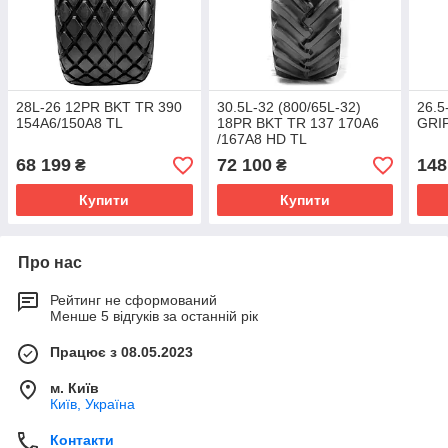
28L-26 12PR BKT TR 390
30.5L-32 (800/65L-32)
26.5
154A6/150A8 TL
18PR BKT TR 137 170A6
GRIP
/167A8 HD TL
68 199
72 100
148
₴
₴
Купити
Купити
Про нас
Рейтинг не сформований
Менше 5 відгуків за останній рік
Працює з 08.05.2023
м. Київ
Київ, Україна
Контакти