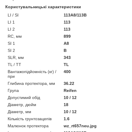
Користувальницькі характеристики
LI / SI
113A8/113B
LI 1
113
LI 2
113
RC, мм
899
SI 1
A8
SI 2
B
SLR, мм
343
TL / TT
TL
Вантажопідйомність (кг) /
400
при
Глибина протектора, мм
36.22
Група
Reifen
Допустимий обід
10 / 12
Діаметр, дюйм
18
Діаметр, мм
10 / 12
Кількість грунтозацепів
1.6
Малюнок протектора
wz_rt657neu.jpg