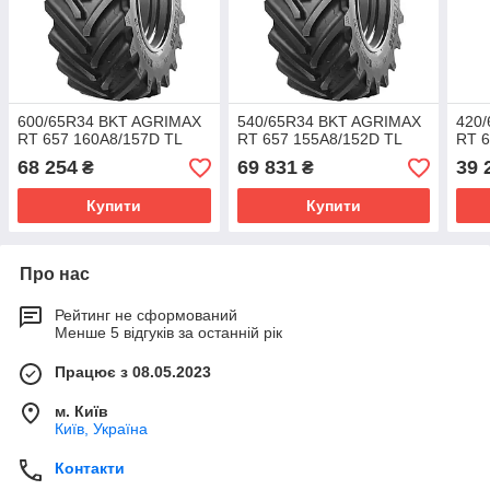
600/65R34 BKT AGRIMAX
540/65R34 BKT AGRIMAX
420
RT 657 160A8/157D TL
RT 657 155A8/152D TL
RT 6
68 254
69 831
39 
₴
₴
Купити
Купити
Про нас
Рейтинг не сформований
Менше 5 відгуків за останній рік
Працює з 08.05.2023
м. Київ
Київ, Україна
Контакти