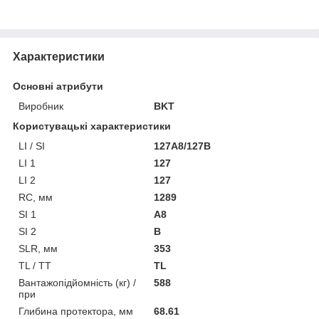
Характеристики
Основні атрибути
Виробник
BKT
Користувацькі характеристики
LI / SI
127A8/127B
LI 1
127
LI 2
127
RC, мм
1289
SI 1
A8
SI 2
B
SLR, мм
353
TL / TT
TL
Вантажопідйомність (кг) /
588
при
Глибина протектора, мм
68.61