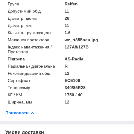
Група
Reifen
Допустимий обід
11
Діаметр, дюйм
28
Діаметр, мм
11
Кількість грунтозацепів
1.6
Малюнок протектора
wz_rt855neu.jpg
Індекс навантаження /
127A8/127B
Протектор
Підгрупа
AS-Radial
Радіальна / діагональна
R
Рекомендований обід
12
Сертифікат
ECE106
Типорозмір
340/85R28
КГ / КМ
1750 / 40
Ширина, мм
12
Приховати
Умови доставки