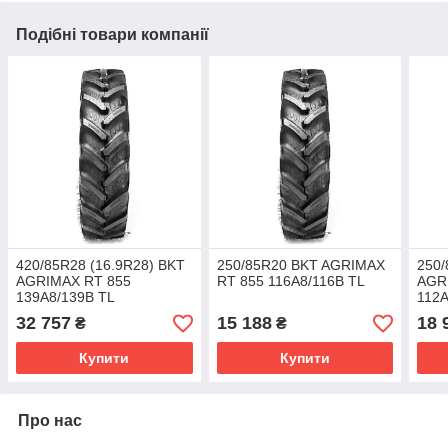
Подібні товари компанії
420/85R28 (16.9R28) BKT
250/85R20 BKT AGRIMAX
250/
AGRIMAX RT 855
RT 855 116A8/116B TL
AGR
139A8/139B TL
112A
32 757
15 188
18 
₴
₴
Купити
Купити
Про нас