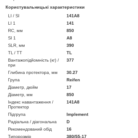
Користувальницькі характеристики
LI / SI
141A8
LI 1
141
RC, мм
850
SI 1
A8
SLR, мм
390
TL / TT
TL
Вантажопідйомність (кг) /
377
при
Глибина протектора, мм
30.27
Група
Reifen
Діаметр, дюйм
17
Діаметр, мм
850
Індекс навантаження /
141A8
Протектор
Підгрупа
Implement
Радіальна / діагональна
D
Рекомендований обід
16
Типорозмір
380/55-17