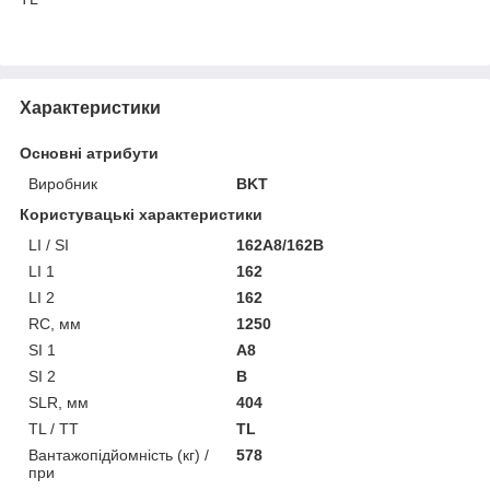
Характеристики
Основні атрибути
Виробник
BKT
Користувацькі характеристики
LI / SI
162A8/162B
LI 1
162
LI 2
162
RC, мм
1250
SI 1
A8
SI 2
B
SLR, мм
404
TL / TT
TL
Вантажопідйомність (кг) /
578
при