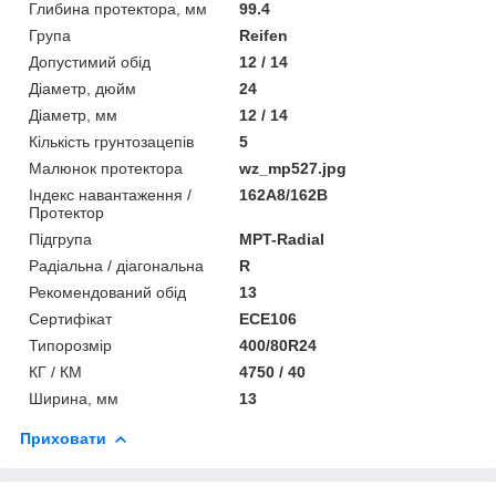
Глибина протектора, мм
99.4
Група
Reifen
Допустимий обід
12 / 14
Діаметр, дюйм
24
Діаметр, мм
12 / 14
Кількість грунтозацепів
5
Малюнок протектора
wz_mp527.jpg
Індекс навантаження /
162A8/162B
Протектор
Підгрупа
MPT-Radial
Радіальна / діагональна
R
Рекомендований обід
13
Сертифікат
ECE106
Типорозмір
400/80R24
КГ / КМ
4750 / 40
Ширина, мм
13
Приховати