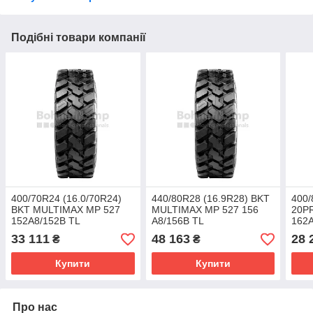
Подібні товари компанії
400/70R24 (16.0/70R24)
440/80R28 (16.9R28) BKT
400/
BKT MULTIMAX MP 527
MULTIMAX MP 527 156
20P
152A8/152B TL
A8/156B TL
162
33 111
48 163
28 
₴
₴
Купити
Купити
Про нас