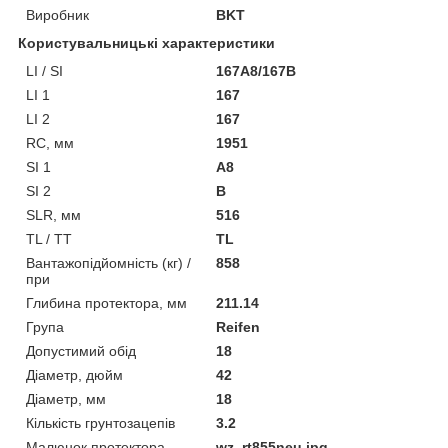
Виробник
BKT
Користувальницькі характеристики
LI / SI
167A8/167B
LI 1
167
LI 2
167
RC, мм
1951
SI 1
A8
SI 2
B
SLR, мм
516
TL / TT
TL
Вантажопідйомність (кг) /
858
при
Глибина протектора, мм
211.14
Група
Reifen
Допустимий обід
18
Діаметр, дюйм
42
Діаметр, мм
18
Кількість грунтозацепів
3.2
Малюнок протектора
wz_rt855neu.jpg