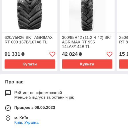
620/75R26 BKT AGRIMAX
300/85R42 (11.2 R 42) BKT
250
RT 600 167B/167A8 TL
AGRIMAX RT 955
RT 8
144A8/144B TL
91 331
42 824
15 
₴
₴
Купити
Купити
Про нас
Рейтинг не сформований
Менше 5 відгуків за останній рік
Працює з 08.05.2023
м. Київ
Київ, Україна