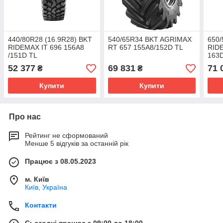
440/80R28 (16.9R28) BKT
540/65R34 BKT AGRIMAX
650/
RIDEMAX IT 696 156A8
RT 657 155A8/152D TL
RID
/151D TL
163D
52 377
69 831
71 
₴
₴
Купити
Купити
Про нас
Рейтинг не сформований
Менше 5 відгуків за останній рік
Працює з 08.05.2023
м. Київ
Київ, Україна
Контакти