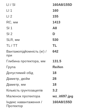
LI / SI
160A8/155D
LI 1
160
LI 2
155
RC, мм
1413
SI 1
A8
SI 2
D
SLR, мм
530
TL / TT
TL
Вантажопідйомність (кг) /
642
при
Глибина протектора, мм
131.5
Група
Reifen
Допустимий обід
18
Діаметр, дюйм
28
Діаметр, мм
18
Кількість грунтозацепів
3.2
Малюнок протектора
wz_it697.jpg
Індекс навантаження /
160A8/155D
Протектор