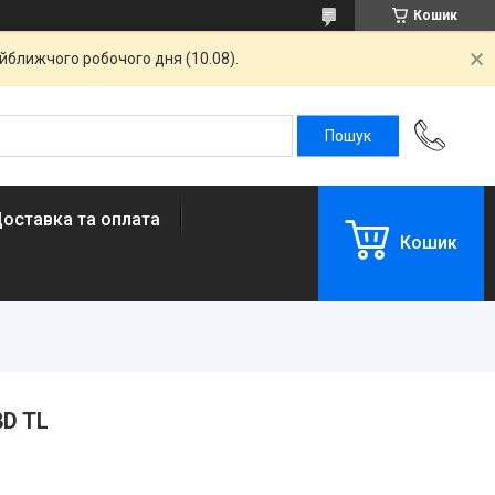
Кошик
айближчого робочого дня (10.08).
оставка та оплата
Кошик
8D TL