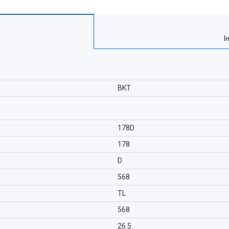
І
BKT
178D
178
D
568
TL
568
26.5