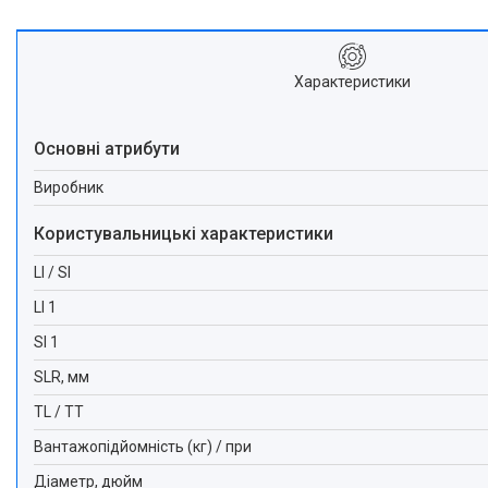
Характеристики
Основні атрибути
Виробник
Користувальницькі характеристики
LI / SI
LI 1
SI 1
SLR, мм
TL / TT
Вантажопідйомність (кг) / при
Діаметр, дюйм