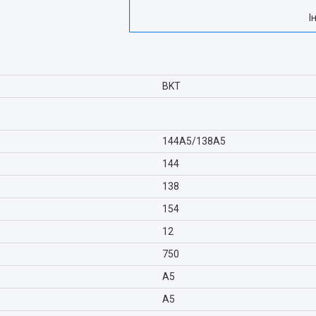
І
BKT
144A5/138A5
144
138
154
12
750
A5
A5