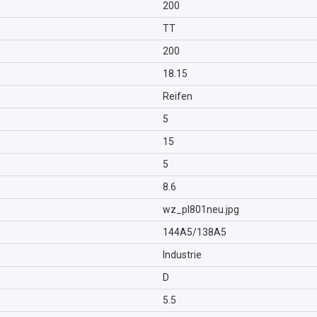
200
TT
200
18.15
Reifen
5
15
5
8.6
wz_pl801neu.jpg
144A5/138A5
Industrie
D
5.5