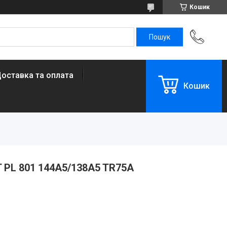
Кошик
оставка та оплата
Кошик
T PL 801 144A5/138A5 TR75A