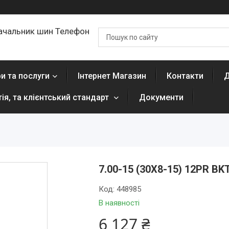
ачальник шин Телефон
и та послуги
Інтернет Магазин
Контакти
Д
тія, та клієнтський стандарт
Документи
7.00-15 (30X8-15) 12PR BK
Код:
448985
В наявності
6 127 ₴