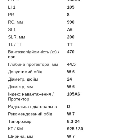
LI 1
105
PR
8
RC, мм
990
SI 1
A6
SLR, мм
200
TL / TT
TT
Вантажопідйомність (кг) /
470
при
Глибина протектора, мм
44.5
Допустимий обід
W 6
Діаметр, дюйм
24
Діаметр, мм
W 6
Індекс навантаження /
105A6
Протектор
Радіальна / діагональна
D
Рекомендований обід
W 7
Типорозмір
8.3-24
КГ / КМ
925 / 30
Ширина, мм
W 7