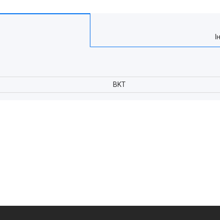
І
BKT