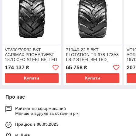
VF800/70R32 BKT
710/40-22.5 BKT
VF1
AGRIMAX PROHARVEST
FLOTATION TR 678 173A8
AGR
187D CFO STEEL BELTED
LS-2 STEEL BELTED,
197
TL
DUAL BEAD HD TL
174 137
65 758
207
₴
₴
Купити
Купити
Про нас
Рейтинг не сформований
Менше 5 відгуків за останній рік
Працює з 08.05.2023
м. Київ