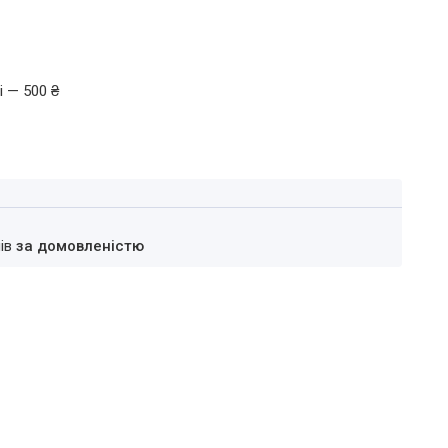
і — 500 ₴
нів
за домовленістю