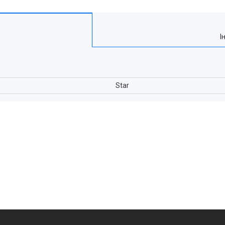
І
Star