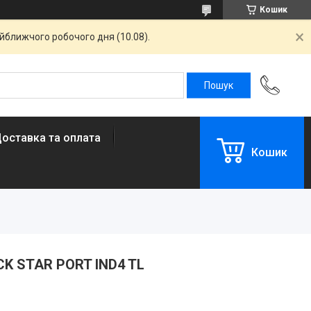
Кошик
айближчого робочого дня (10.08).
оставка та оплата
Кошик
CK STAR PORT IND4 TL