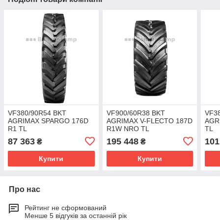
VF380/90R54 BKT
VF900/60R38 BKT
VF3
AGRIMAX SPARGO 176D
AGRIMAX V-FLECTO 187D
AGR
R1 TL
R1W NRO TL
TL
87 363
195 448
101
₴
₴
Купити
Купити
Про нас
Рейтинг не сформований
Менше 5 відгуків за останній рік