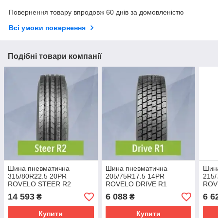
Повернення товару впродовж 60 днів за домовленістю
Всі умови повернення
Подібні товари компанії
Шина пневматична
Шина пневматична
Шин
315/80R22.5 20PR
205/75R17.5 14PR
215/
ROVELO STEER R2
ROVELO DRIVE R1
ROV
156L/153L M+S 3PMSF TL
124L/122L M+S 3PMSF TL
135
14 593
6 088
6 6
₴
₴
Купити
Купити