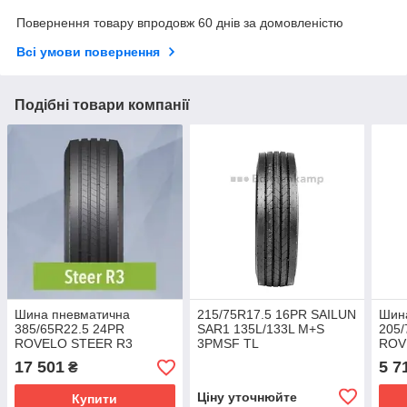
Повернення товару впродовж 60 днів за домовленістю
Всі умови повернення
Подібні товари компанії
Шина пневматична
215/75R17.5 16PR SAILUN
Шин
385/65R22.5 24PR
SAR1 135L/133L M+S
205/
ROVELO STEER R3
3PMSF TL
ROV
164K/158L M+S 3PMSF TL
124
17 501
5 7
₴
TL
Ціну уточнюйте
Купити