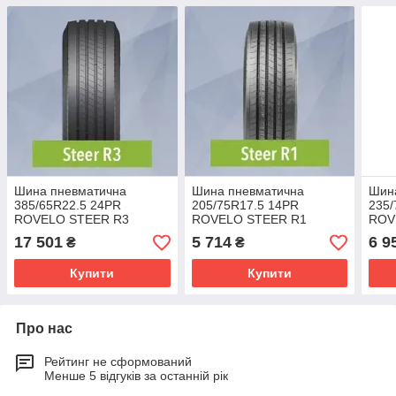
Шина пневматична
Шина пневматична
Шин
385/65R22.5 24PR
205/75R17.5 14PR
235/
ROVELO STEER R3
ROVELO STEER R1
ROV
164K/158L M+S 3PMSF TL
124M/122M M+S 3PMSF
143
17 501
5 714
6 9
₴
₴
TL
Купити
Купити
Про нас
Рейтинг не сформований
Менше 5 відгуків за останній рік