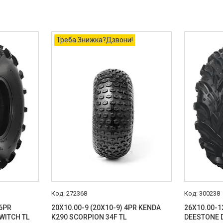
Треба Знижка?Дзвони!
272368
300238
 6PR
20X10.00-9 (20X10-9) 4PR KENDA
26X10.00-1
WITCH TL
K290 SCORPION 34F TL
DEESTONE 