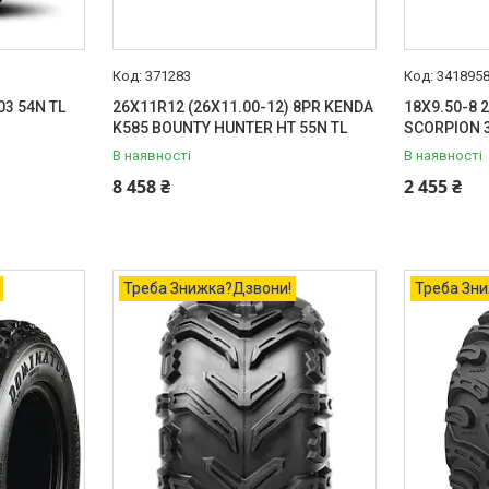
371283
341895
3 54N TL
26X11R12 (26X11.00-12) 8PR KENDA
18X9.50-8 
K585 BOUNTY HUNTER HT 55N TL
SCORPION 3
В наявності
В наявності
8 458 ₴
2 455 ₴
Треба Знижка?Дзвони!
Треба Зн