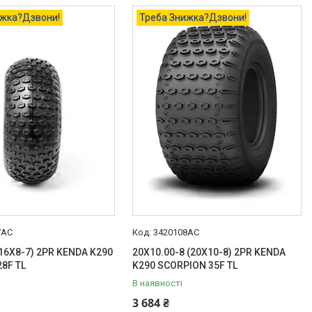
ижка?Дзвони!
Треба Знижка?Дзвони!
7AC
3420108AC
(16X8-7) 2PR KENDA K290
20X10.00-8 (20X10-8) 2PR KENDA
8F TL
K290 SCORPION 35F TL
В наявності
3 684 ₴