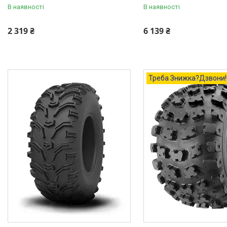
В наявності
В наявності
2 319 ₴
6 139 ₴
Треба Знижка?Дзвони!