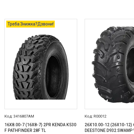
Треба Знижка?Дзвони!
3416807AM
R00012
16X8.00-7 (16X8-7) 2PR KENDA K530
26X10.00-12 (26X10-12)
F PATHFINDER 28F TL
DEESTONE D932 SWAMP 