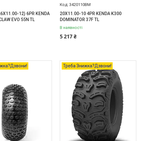
3420110BM
26X11.00-12) 6PR KENDA
20X11.00-10 4PR KENDA K300
CLAW EVO 55N TL
DOMINATOR 37F TL
В наявності
5 217 ₴
ижка?Дзвони!
Треба Знижка?Дзвони!