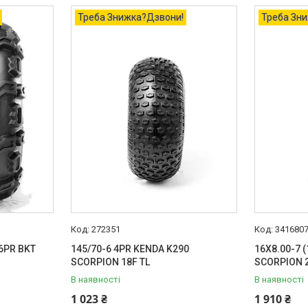
Треба Знижка?Дзвони!
Треба Зн
272351
341680
 6PR BKT
145/70-6 4PR KENDA K290
16X8.00-7 
SCORPION 18F TL
SCORPION 2
В наявності
В наявності
1 023 ₴
1 910 ₴