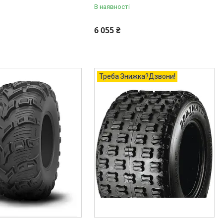
В наявності
6 055 ₴
Треба Знижка?Дзвони!