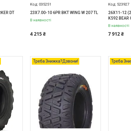
035251
523927
RKER DT
23X7.00-10 6PR BKT WING W 207 TL
26X11-12 (
K592 BEAR 
В наявності
В наявності
4 215 ₴
7 912 ₴
Треба Знижка?Дзвони!
Треба Зн