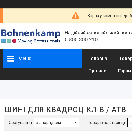
Зараз у компанії неро
Надійний європейський пост
0 800 300 210
Меню
Головна
Товар
Про нас
Гаран
Фільтри
Товари, загальне
Авто-, мото, загальне
Підшипники для транспорту
ШИНІ ДЛЯ КВАДРОЦІКЛІВ / АТВ
Амортизатори, стійки, подушки
стійок
Лампочки