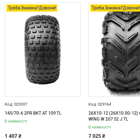
Колеса для мототехніки
Треба Знижка?Дзвони!
Треба Знижка?Дзвони!
Колісні диски
Шини для спецтехніки
Мотошини
Шини для легкових авто
023307
029164
145/70-6 2PR BKT AT 109 TL
26X10-12 (26X10.00-12)
WING W 207 52 J TL
В наявності
В наявності
1 407 ₴
7 025 ₴