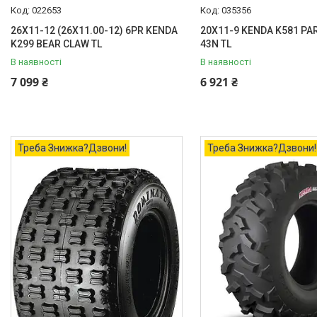
022653
035356
26X11-12 (26X11.00-12) 6PR KENDA
20X11-9 KENDA K581 PA
K299 BEAR CLAW TL
43N TL
В наявності
В наявності
7 099 ₴
6 921 ₴
Треба Знижка?Дзвони!
Треба Знижка?Дзвони!