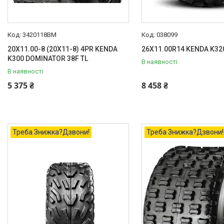
3420118BM
038099
20X11.00-8 (20X11-8) 4PR KENDA
26X11.00R14 KENDA K320
K300 DOMINATOR 38F TL
В наявності
В наявності
5 375 ₴
8 458 ₴
Треба Знижка?Дзвони!
Треба Знижка?Дзвони!